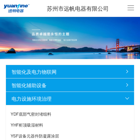
苏州市远帆电器有限公司
智能化及电力物联网

智能化辅助设备

电力设施环境治理

YDF底部气密封堵组料
YHF柜顶吸湿材料
YSF设备元器件防凝露涂层