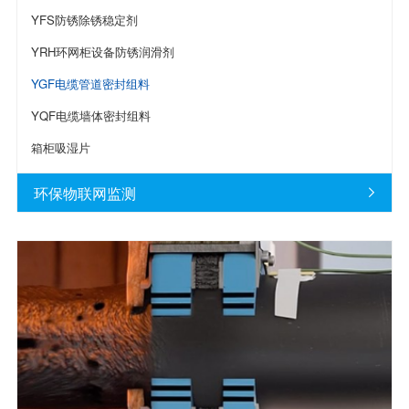
YFS防锈除锈稳定剂
YRH环网柜设备防锈润滑剂
YGF电缆管道密封组料
YQF电缆墙体密封组料
箱柜吸湿片
环保物联网监测
