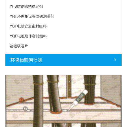
YFS防锈除锈稳定剂
YRH环网柜设备防锈润滑剂
YGF电缆管道密封组料
YQF电缆墙体密封组料
箱柜吸湿片
环保物联网监测
