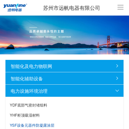
苏州市远帆电器有限公司
智能化及电力物联网

智能化辅助设备

电力设施环境治理

YDF底部气密封堵组料
YHF柜顶吸湿材料
YSF设备元器件防凝露涂层