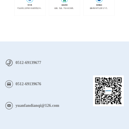
0512-69139677
0512-69139676
yuanfandianqi@126.com