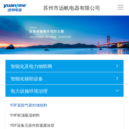
苏州市远帆电器有限公司
智能化及电力物联网

智能化辅助设备

电力设施环境治理

YDF底部气密封堵组料
YHF柜顶吸湿材料
YSF设备元器件防凝露涂层