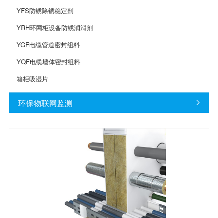
YFS防锈除锈稳定剂
YRH环网柜设备防锈润滑剂
YGF电缆管道密封组料
YQF电缆墙体密封组料
箱柜吸湿片
环保物联网监测
