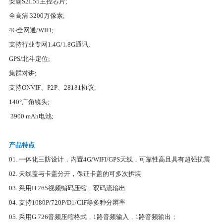
安霸S2L55主控芯片;
全高清 3200万像素;
4G全网通/WIFI;
支持行业专网1.4G/1.8G通讯;
GPS/北斗定位;
集群对讲;
支持ONVIF、P2P、28181协议;
140°广角镜头;
3900 mAh电池;
产品特点
01. 一体化三防设计，内置4G/WIFI/GPS天线，可靠性高且具有超强抗震
02. 天线盖与卡盖分开，保证卡盖的可多次拆装
03. 采用H.265视频编码压缩，双码流输出
04. 支持1080P/720P/D1/CIF等多种分辨率
05. 采用G.726音频压缩格式，1路音频输入，1路音频输出；