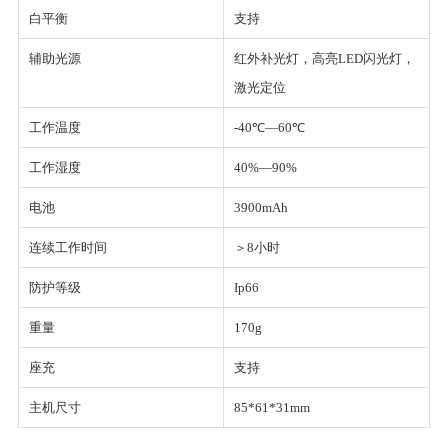
白平衡
支持
辅助光源
红外补光灯，高亮LED闪光灯，
激光定位
工作温度
-40℃—60℃
工作湿度
40%—90%
电池
3900mAh
连续工作时间
＞8小时
防护等级
Ip66
重量
170g
座充
支持
主机尺寸
85*61*31mm