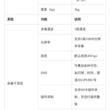
重量（kg）
3kg
系统
功能
说明
录像通道
1路通道
支持1路1080P分辨
分辨率
率录像
画质
默认画质4M bps
可叠加各种字符。
OSD
如日期，时间，通
道ID,GPS/BD 等
录像子系统
支持SD卡循环录
循环录制
制，并进行循环删
除