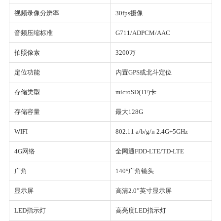
视频录像分辨率
30fps摄像
音频压缩标准
G711/ADPCM/AAC
拍照像素
3200万
定位功能
内置GPS或北斗定位
存储类型
microSD(TF)卡
存储容量
最大128G
WIFI
802.11 a/b/g/n 2.4G+5GHz
4G网络
全网通FDD-LTE/TD-LTE
广角
140°广角镜头
显示屏
高清2.0”英寸显示屏
LED指示灯
高亮度LED指示灯