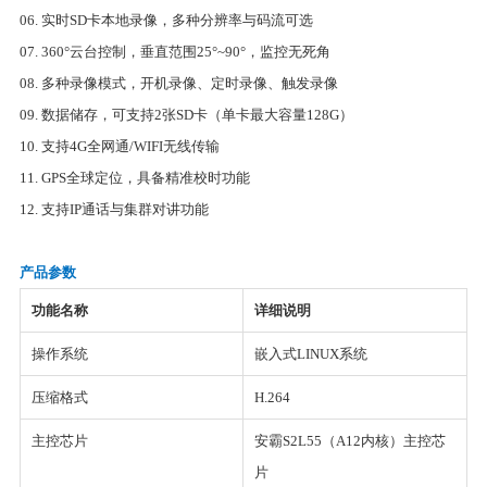
06. 实时SD卡本地录像，多种分辨率与码流可选
07. 360°云台控制，垂直范围25°~90°，监控无死角
08. 多种录像模式，开机录像、定时录像、触发录像
09. 数据储存，可支持2张SD卡（单卡最大容量128G）
10. 支持4G全网通/WIFI无线传输
11. GPS全球定位，具备精准校时功能
12. 支持IP通话与集群对讲功能
产品参数
功能名称
详细说明
操作系统
嵌入式LINUX系统
压缩格式
H.264
主控芯片
安霸S2L55（A12内核）主控芯
片