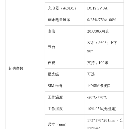
充电器（AC/DC）
DC19.5V 3A
剩余电量显示
0/25%/75%/100%
变倍
20X/30X可选
左右：360°；上下
云台
90°
夜视
支持，100米
其他参数
星光级
可选
SIM插槽
1个SIM卡接口
工作温度
-20℃-+70℃
工作湿度
10%-95%(无凝露)
173*178*281mm（长
尺寸（mm）
*宽*高）